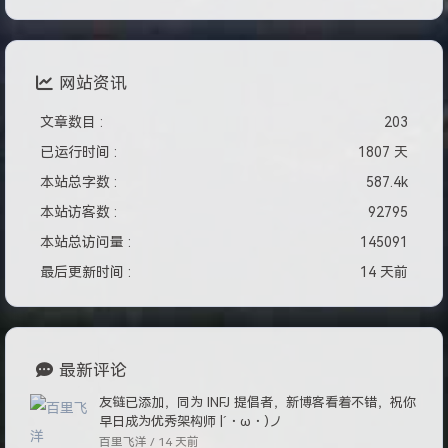
网站资讯
文章数目 :
203
已运行时间 :
1807 天
本站总字数 :
587.4k
本站访客数 :
92795
本站总访问量 :
145091
最后更新时间 :
14 天前
最新评论
友链已添加，同为 INFJ 提倡者，新博客看着不错，祝你
早日成为优秀架构师 |´・ω・)ノ
百里飞洋 /
14 天前