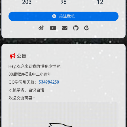
203
98
12
关注我吧
公告
Hey,欢迎来到我的博客小世界！
00后程序员&中二小青年
QQ学习聊天群：
534984250
才疏学浅，自说自话，
欢迎交流玩耍~