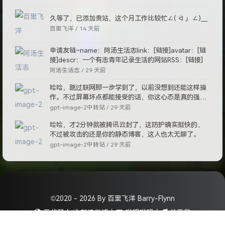
久等了，已添加贵站，这个月工作比较忙∠( ᐛ 」∠)＿
百里飞洋 /
14 天前
申请友链~name：阿汤生活志link：[链接]avatar：[链
接]descr：一个有志青年记录生活的网站RSS：[链接]
阿汤生活志 /
29 天前
哈哈，跳过联网那一步学到了，以前没想到还能这样操
作。不过屏幕坏点都能接受的话，你这心态是真的强
啊。
gpt-image-2中转站 /
29 天前
哈哈，才2分钟就被腾讯云封了，这防护确实挺快的，
不过被攻击的还是你的静态博客，这人也太无聊了。
gpt-image-2中转站 /
29 天前
©2020 - 2026 By 百里飞洋 Barry-Flynn
元代码
丨
新浪微博
丨
哔哩哔哩
丨
关于我