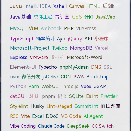
Java
后端
IntelliJ IDEA
Xshell
Canvas
HTML
Java基础
CSS
软件工程
青训营
计网
JavaWeb
Vue
webpack
MySQL
PHP
VuePress
TypeScript
概率统计
Ajax
jQuery
API
小程序
Microsoft-Project
Twikoo
MongoDB
Vercel
Express
VMware
虚拟机
Microsoft-Word
Element-UI
Typecho
phpMyAdmin
DNS
SSL
nvm
微信开发
jsDelivr
CDN
PWA
Bootstrap
WebGL
Three.js
Python
yarn
Vuex
GSAP
BFUI
dat.GUI
pnpm
爬虫
SQLite
Eslint
Prettier
Stylelint
Husky
Lint-staged
Commitlint
面试题库
VS Code
RSS
Vite
Excel
DDoS
AI Agent
Vibe Coding
Claude Code
DeepSeek
CC Switch