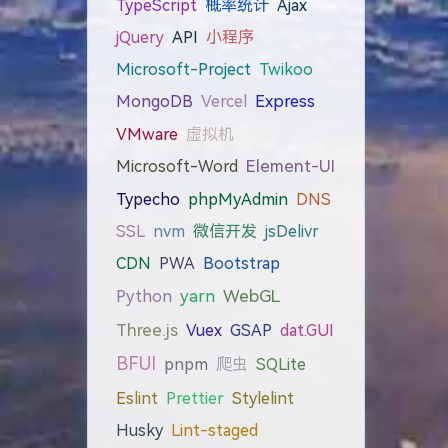
TypeScript
概率统计
Ajax
jQuery
API
小程序
Microsoft-Project
Twikoo
MongoDB
Vercel
Express
VMware
虚拟机
Microsoft-Word
Element-UI
Typecho
phpMyAdmin
DNS
SSL
nvm
微信开发
jsDelivr
CDN
PWA
Bootstrap
WebGL
Python
yarn
Three.js
Vuex
GSAP
dat.GUI
BFUI
pnpm
爬虫
SQLite
Eslint
Prettier
Stylelint
Husky
Lint-staged