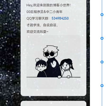
Hey,欢迎来到我的博客小世界！
00后程序员&中二小青年
QQ学习聊天群：
534984250
才疏学浅，自说自话，
欢迎交流玩耍~