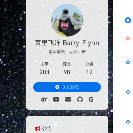
百里飞洋 Barry-Flynn
星河滚烫，无问西东
文章
标签
分类
203
98
12
关注我吧
公告