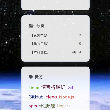
分类
【思想杂谈】
7
【我的日常】
5
【本科课程】
48
标签
博客折腾记
Git
Linux
GitHub
Hexo
Node.js
npm
计组原理
Linpack