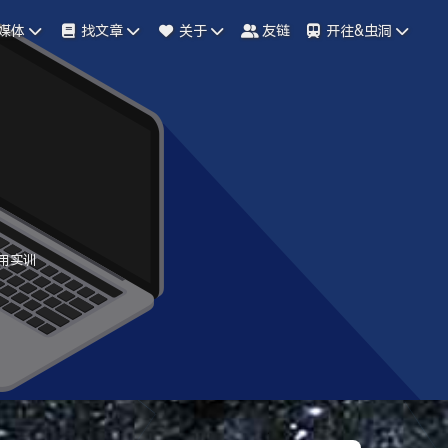
媒体
找文章
关于
友链
开往&虫洞
用实训