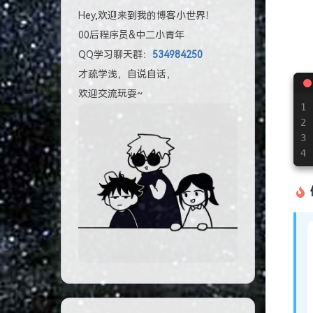
Hey,欢迎来到我的博客小世界！
00后程序员&中二小青年
QQ学习聊天群：
534984250
才疏学浅，自说自话，
欢迎交流玩耍~
1
2
3
4