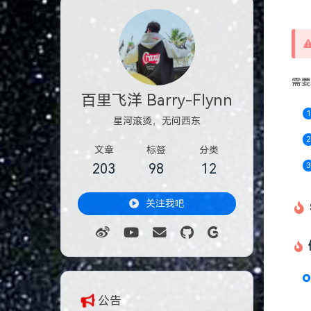
需要
百里飞洋 Barry-Flynn
星河滚烫，无问西东
文章
标签
分类
203
98
12
关注我吧
公告