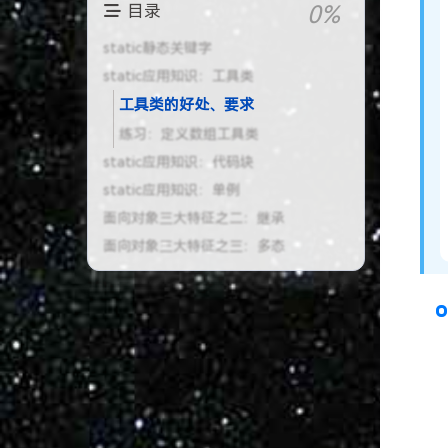
目录
static静态关键字
static应用知识：工具类
工具类的好处、要求
练习：定义数组工具类
static应用知识：代码块
static应用知识：单例
面向对象三大特征之二：继承
面向对象三大特征之三：多态