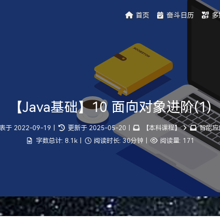
首页
奋斗日历
多
【Java基础】10 面向对象进阶(1)
表于
2022-09-19
|
更新于
2025-05-20
|
【本科课程】
智能应
字数总计:
8.1k
|
阅读时长:
30分钟
|
阅读量:
171