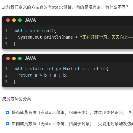
之前我们定义的方法有的有static修饰，有的是没有的，有什么不同？
JAVA
1
public
void
run
()
{
2
  System.out.println(name + 
"正在好好学习，天天向上~~
3
}
JAVA
1
public
static
int
getMax
(
int
 a , 
int
 b)
{
2
return
 a > b ? a : b;
3
}
成员方法的分类：
静态成员方法（有static修饰，归属于类），建议用类名访问，
实例成员方法（无static修饰，归属于对象），只能用对象触发访