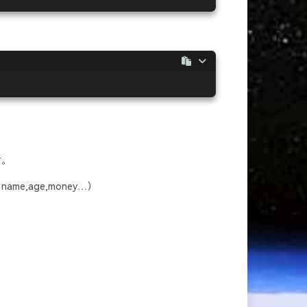
时。
,age,money…）