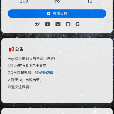
203
98
12
关注我吧
公告
Hey,欢迎来到我的博客小世界！
00后程序员&中二小青年
QQ学习聊天群：
534984250
才疏学浅，自说自话，
欢迎交流玩耍~