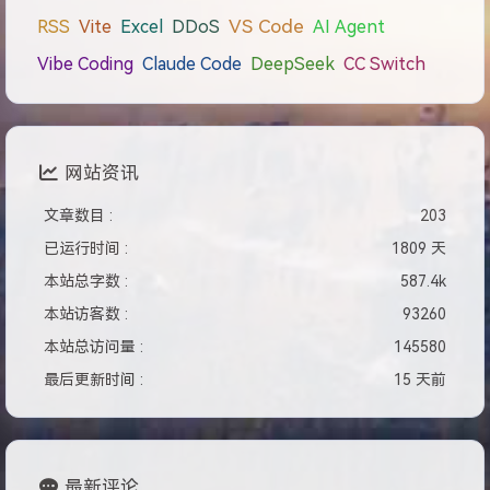
Java
后端
IntelliJ IDEA
Xshell
Canvas
HTML
Java基础
CSS
软件工程
青训营
计网
JavaWeb
Vue
webpack
MySQL
PHP
VuePress
TypeScript
概率统计
Ajax
jQuery
API
小程序
Microsoft-Project
Twikoo
MongoDB
Vercel
Express
VMware
虚拟机
Microsoft-Word
Element-UI
Typecho
phpMyAdmin
DNS
SSL
nvm
微信开发
jsDelivr
CDN
PWA
Bootstrap
WebGL
Three.js
Python
yarn
Vuex
GSAP
BFUI
dat.GUI
pnpm
爬虫
SQLite
Eslint
Prettier
Stylelint
Husky
Lint-staged
Commitlint
面试题库
VS Code
RSS
Vite
Excel
DDoS
AI Agent
Vibe Coding
Claude Code
DeepSeek
CC Switch