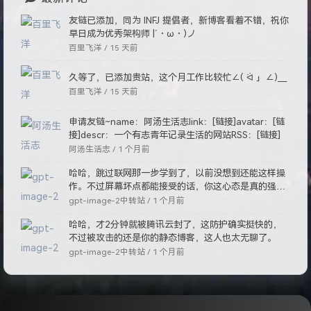
网站资讯
文章数目 :
203
已运行时间 :
1809 天
本站总字数 :
587.4k
本站访客数 :
93260
本站总访问量 :
145580
最后更新时间 :
15 天前
最新评论
友链已添加，同为 INFJ 提倡者，新博客看着不错，祝你
早日成为优秀架构师 |´・ω・)ノ
百里飞洋 /
15 天前