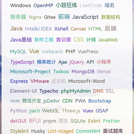
分类
【思想杂谈】
7
【我的日常】
5
【本科课程】
48
标签
博客折腾记
Git
GitHub
Hexo
Linux
Node.js
npm
计组原理
Linpack
MPICH
高性能计算
数据库
视频
SQL
C语言
并行计算
Ubuntu
小题狂练
域名
Windows
OpenMP
LeetCode
前端
JavaScript
服务器
Nginx
Gitee
数据结构