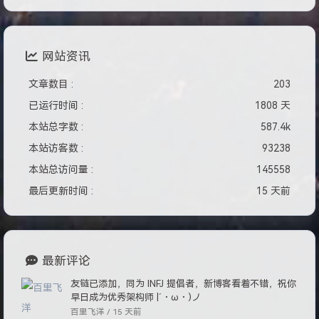
网站资讯
文章数目 :
203
已运行时间 :
1808 天
本站总字数 :
587.4k
本站访客数 :
93238
本站总访问量 :
145558
最后更新时间 :
15 天前
最新评论
友链已添加，同为 INFJ 提倡者，新博客看着不错，祝你
早日成为优秀架构师 |´・ω・)ノ
百里飞洋 /
15 天前