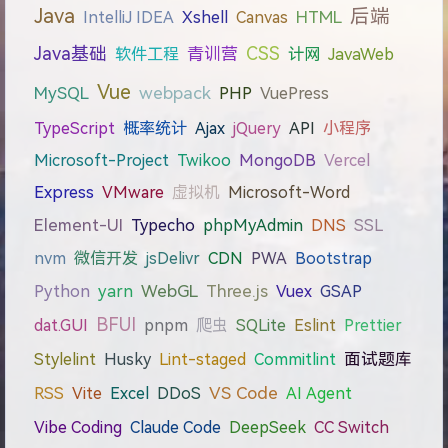
Java
后端
IntelliJ IDEA
Xshell
Canvas
HTML
Java基础
CSS
软件工程
青训营
计网
JavaWeb
Vue
webpack
MySQL
PHP
VuePress
TypeScript
概率统计
Ajax
jQuery
API
小程序
Microsoft-Project
Twikoo
MongoDB
Vercel
Express
VMware
虚拟机
Microsoft-Word
Element-UI
Typecho
phpMyAdmin
DNS
SSL
nvm
微信开发
jsDelivr
CDN
PWA
Bootstrap
WebGL
Three.js
Python
yarn
Vuex
GSAP
BFUI
dat.GUI
pnpm
爬虫
SQLite
Eslint
Prettier
Stylelint
Husky
Lint-staged
Commitlint
面试题库
VS Code
RSS
Vite
Excel
DDoS
AI Agent
Vibe Coding
Claude Code
DeepSeek
CC Switch