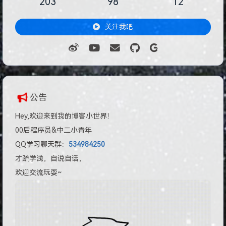
203
98
12
关注我吧
公告
Hey,欢迎来到我的博客小世界！
00后程序员&中二小青年
QQ学习聊天群：
534984250
才疏学浅，自说自话，
欢迎交流玩耍~