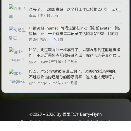
久等了，已添加贵站，这个月工作比较忙∠( ᐛ 」∠)＿
百里飞洋 /
15 天前
申请友链~name：阿汤生活志link：[链接]avatar：[链
接]descr：一个有志青年记录生活的网站RSS：[链接]
阿汤生活志 /
1 个月前
哈哈，跳过联网那一步学到了，以前没想到还能这样操
作。不过屏幕坏点都能接受的话，你这心态是真的强
啊。
gpt-image-2中转站 /
1 个月前
哈哈，才2分钟就被腾讯云封了，这防护确实挺快的，
不过被攻击的还是你的静态博客，这人也太无聊了。
gpt-image-2中转站 /
1 个月前
©2020 - 2026 By 百里飞洋 Barry-Flynn
元代码
丨
新浪微博
丨
哔哩哔哩
丨
关于我
赞助列表
丨
网站声明
丨
友情链接
丨
RSS订阅