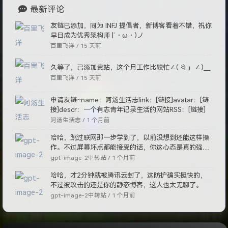
最新评论
友链已添加，同为 INFJ 提倡者，新博客看着不错，祝你
早日成为优秀架构师 |´・ω・)ノ
百里飞洋 /
15 天前
久等了，已添加贵站，这个月工作比较忙∠( ᐛ 」∠)＿
百里飞洋 /
15 天前
申请友链~name：阿汤生活志link：[链接]avatar：[链
接]descr：一个有志青年记录生活的网站RSS：[链接]
阿汤生活志 /
1 个月前
哈哈，跳过联网那一步学到了，以前没想到还能这样操
作。不过屏幕坏点都能接受的话，你这心态是真的强
啊。
gpt-image-2中转站 /
1 个月前
哈哈，才2分钟就被腾讯云封了，这防护确实挺快的，
不过被攻击的还是你的静态博客，这人也太无聊了。
gpt-image-2中转站 /
1 个月前