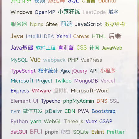
数据库
视频
SQL
C语言
并行计算
Ubuntu
小题狂练
域名
Windows
OpenMP
LeetCode
前端
JavaScript
服务器
Nginx
Gitee
数据结构
Java
后端
IntelliJ IDEA
Xshell
Canvas
HTML
Java基础
CSS
软件工程
青训营
计网
JavaWeb
Vue
webpack
MySQL
PHP
VuePress
TypeScript
概率统计
Ajax
jQuery
API
小程序
Microsoft-Project
Twikoo
MongoDB
Vercel
Express
VMware
虚拟机
Microsoft-Word
Element-UI
Typecho
phpMyAdmin
DNS
SSL
nvm
微信开发
jsDelivr
CDN
PWA
Bootstrap
WebGL
Three.js
Python
yarn
Vuex
GSAP
BFUI
dat.GUI
pnpm
爬虫
SQLite
Eslint
Prettier