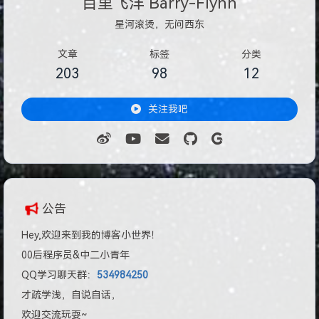
百里飞洋 Barry-Flynn
星河滚烫，无问西东
文章
标签
分类
203
98
12
关注我吧
公告
Hey,欢迎来到我的博客小世界！
00后程序员&中二小青年
QQ学习聊天群：
534984250
才疏学浅，自说自话，
欢迎交流玩耍~