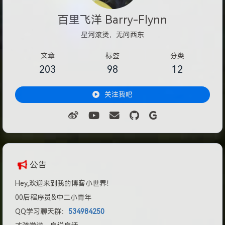
百里飞洋 Barry-Flynn
星河滚烫，无问西东
文章
标签
分类
203
98
12
关注我吧
公告
Hey,欢迎来到我的博客小世界！
00后程序员&中二小青年
QQ学习聊天群：
534984250