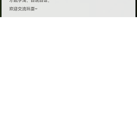
才疏学浅，自说自话，
欢迎交流玩耍~
©2020 - 2026 By 百里飞洋 Barry-Flynn
元代码
丨
新浪微博
丨
哔哩哔哩
丨
关于我
赞助列表
丨
网站声明
丨
友情链接
丨
RSS订阅
豫公网安备 41071102000543号
豫ICP备2021034491号
<星河滚烫，无问西东>