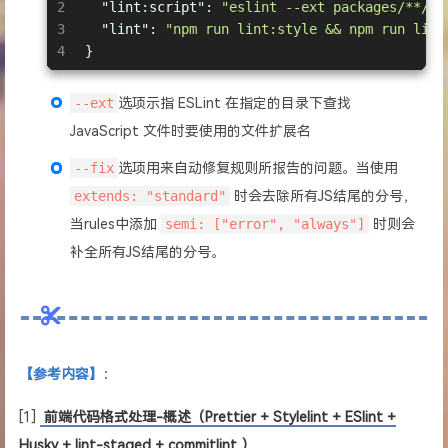
2
"lint:script"
: 
"eslint --ext packages/**/* 
29
rules
: {
3
"lint"
: 
"npm run lint:style && npm run lint
30
'no-console'
: process.env.NODE_ENV === 
'
4
}
31
'no-debugger'
: process.env.NODE_ENV === 
32
  },
--ext
选项示指 ESLint 在指定的目录下查找
33
}
JavaScript 文件时要使用的文件扩展名
--fix
选项用来自动修复规则所报告的问题。当使用
extends: "standard"
时会去除所有JS结尾的分号，
当rules中添加
semi: ["error", "always"]
时则会
补全所有JS结尾的分号。
【参考内容】：
[1]
前端代码格式处理-概述（Prettier + Stylelint + ESlint +
Husky + lint-staged + commitlint ）