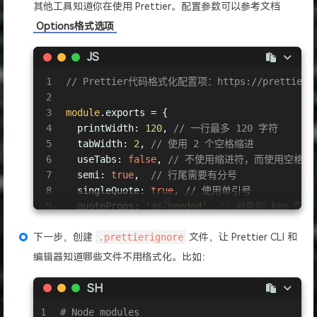
其他工具知道你在使用 Prettier。配置参数可以参考文档
Options格式选项
JS
1
// Prettier代码格式化配置项：https://prettier.io
2
3
module
.exports = {
4
printWidth
: 
120
, 
// 一行最多 120 字符
5
tabWidth
: 
2
, 
// 使用 2 个空格缩进
6
useTabs
: 
false
, 
// 不使用缩进符，而使用空格
7
semi
: 
true
,  
// 行尾需要有分号
8
singleQuote
: 
true
, 
// 使用单引号
9
quoteProps
: 
'as-needed'
, 
// 对象的 key 仅
10
jsxSingleQuote
: 
false
, 
// jsx 不使用单引号
11
trailingComma
: 
'all'
, 
// 末尾需要有逗号
下一步，创建
.prettierignore
文件，让 Prettier CLI 和
12
bracketSpacing
: 
true
, 
// 大括号内的首尾需要
编辑器知道哪些文件不用格式化。比如：
13
bracketSameLine
: 
false
,
14
arrowParens
: 
'always'
, 
// 箭头函数，只有一
SH
15
rangeStart
: 
0
, 
// 每个文件格式化的范围是文件
1
# Node modules
16
rangeEnd
: 
Infinity
,