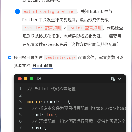
到 ESLint 的规则中。
eslint-config-prettier
：关闭 ESLint 中与
Prettier 中会发生冲突的规则。最后形成优先级：
Prettier 配置规则
>
ESLint 配置规则
，代码检查
规则顺从格式化规则，也就是以格式化为准。（需要写
在配置文件extends最后，这样方便它覆盖其他配置）
项目根目录创建
.eslintrc.cjs
配置文件，配置参数可以
参考文档
ELint 配置
JS
1
// EsLint 代码检查配置：
2
3
module
.exports = {
4
// 指定本文件为项目根层配置 https://zh-hans.eslint
5
root
: 
true
,
6
// 环境配置，指定代码运行环境，提供其预设的全局
7
env
: {