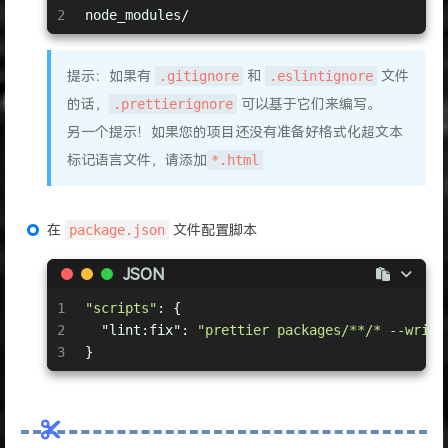
2
node_modules/
17
requirePragma
: 
false
, 
// 不需要写文件开头的 @p
18
insertPragma
: 
false
, 
// 不需要自动在文件开头插入
19
proseWrap
: 
"preserve"
, 
// 使用默认的折行标准
提示：如果有
.gitignore
和
.eslintignore
文件
20
htmlWhitespaceSensitivity
: 
'css'
, 
// 指定
的话，
.prettierignore
可以基于它们来编写。
21
vueIndentScriptAndStyle
: 
false
, 
// vue 文
22
endOfLine
: 
'lf'
, 
// 换行符使用 lf
另一个提示！如果您的项目还没有准备好格式化超文本
23
embeddedLanguageFormatting
: 
'off'
, 
// 不格
标记语言文件，请添加
*.html
24
singleAttributePerLine
: 
false
// 不要强制在 
25
};
在
package.json
文件配置脚本
JSON
1
"scripts"
: {
2
"lint:fix"
: 
"prettier packages/**/* --write
3
}