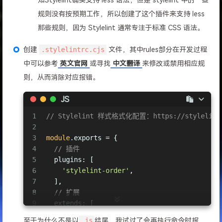
规则没有按预期工作，所以创建了这个插件来支持 less
那些规则，因为 Stylelint 通常专注于标准 CSS 语法。
创建
.stylelintrc.cjs
文件，其中rules部分在开发过程
中可以参考
英文官网
或寻找
中文翻译
来修改或禁用相应规
则，从而消除对应报错。
JS
1
// Stylelint 样式格式化配置：https://stylelint.bo
2
3
module
.exports = {
4
// 插件
5
plugins
: [
6
'stylelint-order'
,
7
  ],
8
// 扩展
9
extends
: [
10
'stylelint-config-standard'
,
至于为什么不是以
.js
结尾，我试过了会再执行命令时报