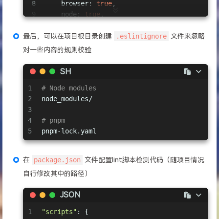
8
browser
: 
true
,
9
node
: 
true
,
10
es6
: 
true
,
11
jest
: 
true
,
最后，可以在项目根目录创建
.eslintignore
文件来忽略
12
  },
对一些内容的规则校验
13
// 自定义解析器
14
// parser: 'esprima',
SH
15
// 解析器参数配置
1
# Node modules
16
//  parserOptions: {
2
node_modules/
17
//   ecmaVersion: 6,
3
18
//   sourceType: 'module', // 设置为 sc
4
# pnpm
19
// },
5
pnpm-lock.yaml
20
// 插件配置，使用插件为 ESLint 添加各种扩展功
21
plugins
: [
'vue'
],
22
// 扩展配置，继承另一个配置文件的所有特征 https://zh-han
在
package.json
文件配置lint脚本检测代码（随项目情况
23
extends
: [
自行修改其中的路径）
24
'plugin:vue/vue3-recommended'
, 
// 继承 V
25
'plugin:prettier/recommended'
, 
// 继承 p
JSON
26
'prettier'
, 
// 禁用 eslint 冲突配置，需要写
27
  ],
1
"scripts"
: {
28
// 规则配置