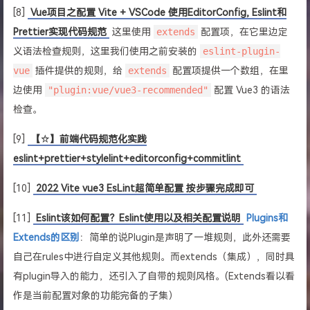
[8]
Vue项目之配置 Vite + VSCode 使用EditorConfig, Eslint和
Prettier实现代码规范
这里使用
extends
配置项，在它里边定
义语法检查规则，这里我们使用之前安装的
eslint-plugin-
vue
插件提供的规则，给
extends
配置项提供一个数组，在里
边使用
"plugin:vue/vue3-recommended"
配置 Vue3 的语法
检查。
[9]
【☆】前端代码规范化实践
eslint+prettier+stylelint+editorconfig+commitlint
[10]
2022 Vite vue3 EsLint超简单配置 按步骤完成即可
[11]
Eslint该如何配置？Eslint使用以及相关配置说明
Plugins和
Extends的区别
：简单的说Plugin是声明了一堆规则，此外还需要
自己在rules中进行自定义其他规则。而extends（集成），同时具
有plugin导入的能力，还引入了自带的规则风格。(Extends看以看
作是当前配置对象的功能完备的子集）