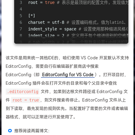
3
root = 
true
# 表示是最顶层的配置文件，发现值为true
4
5
[*]
6
charset = utf-8 
# 设置编码格式，值为latin1、utf-8
7
indent_style = space 
# 设置使用那种缩进风格(tab
8
indent_size = 2 
# 定义用于每个缩进级别的空格数
9
# tab_width = 2 # 用一个整数来设置tab缩进的列数
10
end_of_line = lf 
# 设置换行符，值为lf、cr、crlf
11
trim_trailing_whitespace = 
true
# 设置为tr
该文件是用来统一其他IDE的，咱们使用 VS Code 开发默认不支持
12
insert_final_newline = 
true
# 设置为true
EditorConfig，需要自行在编辑器扩展商店中搜索
13
EditorConfig（即
EditorConfig for VS Code
）。打开项目时，
EditorConfig 插件会在打开文件的目录和每个父目录中查找
.editorconfig
文件，如果到达根文件路径或 EditorConfig 文
件
root = true
，则文件搜索将停止。EditorConfig 文件从上
到下读取，最先发现的规则优先。当配置好了需要的文件或者编辑
器格式，就可以正常进行开发使用了。
推荐阅读两篇博文：