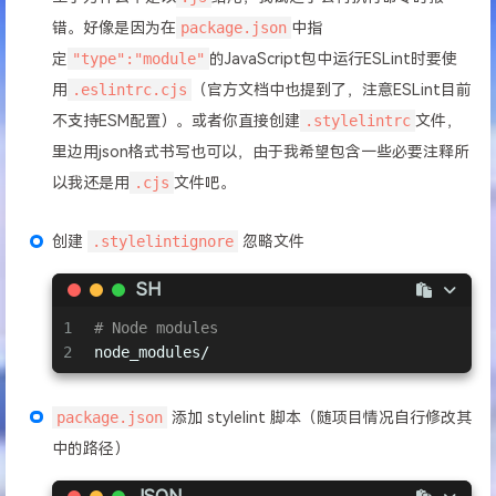
11
'stylelint-config-recommended-vue'
,
错。好像是因为在
package.json
中指
12
'stylelint-config-recommended-less'
,
13
'stylelint-config-prettier'
,
定
"type":"module"
的JavaScript包中运行ESLint时要使
14
  ],
用
.eslintrc.cjs
（官方文档中也提到了，注意ESLint目前
15
// 覆盖配置中基于文件全局模式的设置 https://stylelin
不支持ESM配置）。或者你直接创建
.stylelintrc
文件，
16
overrides
: [
里边用json格式书写也可以，由于我希望包含一些必要注释所
17
    {
18
files
: [
'**/*.{html,vue}'
],
以我还是用
.cjs
文件吧。
19
customSyntax
: 
'postcss-html'
20
    },
创建
.stylelintignore
忽略文件
21
    {
22
files
: [
'**/*.less'
],
SH
23
customSyntax
: 
'postcss-less'
24
    }
1
# Node modules
25
  ],
2
node_modules/
26
// 规则（值为 null 时表示禁用该规则）
27
rules
: {
package.json
添加 stylelint 脚本（随项目情况自行修改其
28
'no-invalid-double-slash-comments'
: 
null
29
  },
中的路径）
30
ignorePath
: 
'.stylelintignore'
,
31
};