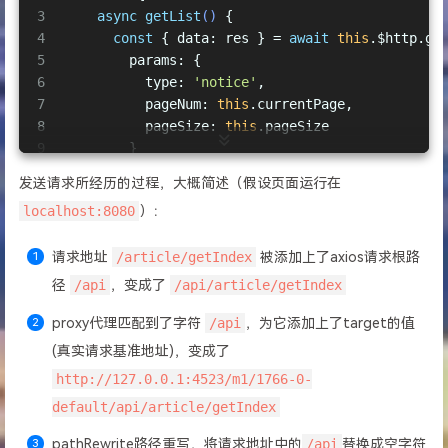
16
'^/api'
: 
''
3
async
getList
(
)
 {
17
        }
4
const
 { 
data
: res } = 
await
this
.$http.ge
18
      }
5
params
: {
19
    }
6
type
: 
'notice'
,
20
  }
7
pageNum
: 
this
.currentPage,
21
})
8
pageSize
: 
this
.pageSize
9
        }
10
      })
发送请求所经历的过程，大概简述（假设页面运行在
11
// console.log(res)
localhost:8080
）：
12
if
 (res.meta.status !== 
200
) 
return
this
.
13
this
.noticesList = res.noticeList
请求地址
/article/getIndex
被添加上了axios请求根路
14
this
.total = res.total
15
    }
径
/api
，变成了
/api/article/getIndex
16
}
proxy代理匹配到了字符
/api
，为它添加上了target的值
(真实请求基准地址)，变成了
http://127.0.0.1:4523/m1/1766-0-
default/api/article/getIndex
pathRewrite路径重写，将请求地址中的
/api
替换成空字符