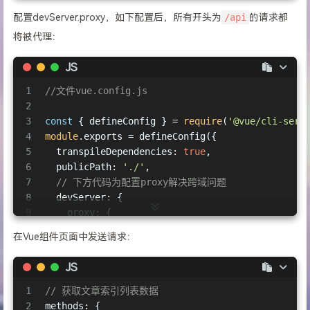
配置devServer.proxy，如下配置后，所有开头为
/api
的请求都
将被代理：
JS
1
//文件vue.config.js
2
3
const
 { defineConfig } = 
require
(
'@vue/cli-serv
4
module
.exports = defineConfig({
5
transpileDependencies
: 
true
,
6
publicPath
: 
'./'
,
7
// 下方代码为配置proxy解决跨域问题
8
devServer
: {
9
proxy
: {
10
// 代理标识，所有开头为/api的请求都将被代理
在Vue组件页面中发送请求：
11
'/api'
: {
12
target
: 
'http://127.0.0.1:4523/m1/1766-
JS
13
changeOrigin
: 
true
, 
// 开启跨域，修改ho
14
ws
: 
true
, 
// 是否启用proxy websockets
1
// 获取文章索引列表数据
15
pathRewrite
: {
2
methods
: {