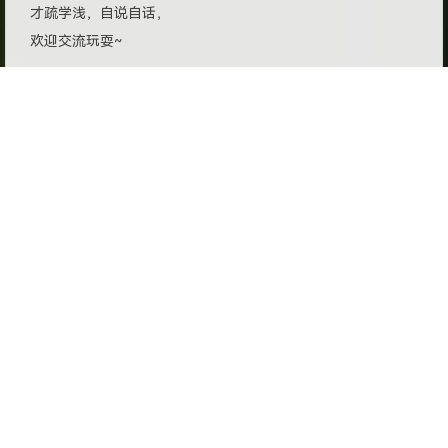
才疏学浅，自说自话，
欢迎交流玩耍~
©2020 - 2026 By 百里飞洋 Barry-Flynn
元代码
丨
新浪微博
丨
哔哩哔哩
丨
关于我
赞助列表
丨
网站声明
丨
友情链接
丨
RSS订阅
豫公网安备 41071102000543号
豫ICP备2021034491号
<星河滚烫，无问西东>