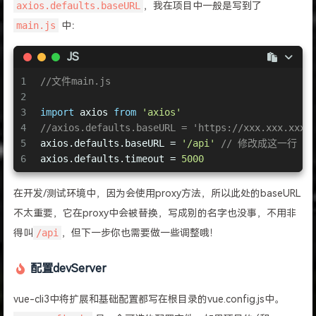
axios.defaults.baseURL
，我在项目中一般是写到了
main.js
中：
JS
1
//文件main.js
2
3
import
 axios 
from
'axios'
4
//axios.defaults.baseURL = 'https://xxx.xxx.
5
axios.defaults.baseURL = 
'/api'
// 修改成这一行
6
axios.defaults.timeout = 
5000
在开发/测试环境中，因为会使用proxy方法，所以此处的baseURL
不太重要，它在proxy中会被替换，写成别的名字也没事，不用非
得叫
/api
，但下一步你也需要做一些调整哦！
配置devServer
vue-cli3中将扩展和基础配置都写在根目录的vue.config.js中。