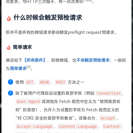
[1][6]
合要求。与HTTP三次握手，有一点点类似
。
什么时候会触发预检请求
但并不是所有的跨域请求都会触发preflight request预请求。
简单请求
满足如下
【所有条件】
，即使跨域，也
不会触发预检请求
，一般称
[7]
为
简单请求
。
使用
GET
、
HEAD
、
POST
方法之一
除了被用户代理自动设置的首部字段（例如
Connection
，
User-Agent
或其他在 Fetch 规范中定义为 “禁用首部名
称” 的首部），允许人为设置的字段为 Fetch 规范定义的
“对 CORS 安全的首部字段集合”。该集合为：
Accept
、
Accept-Language
、
Content-Language
、
Content-