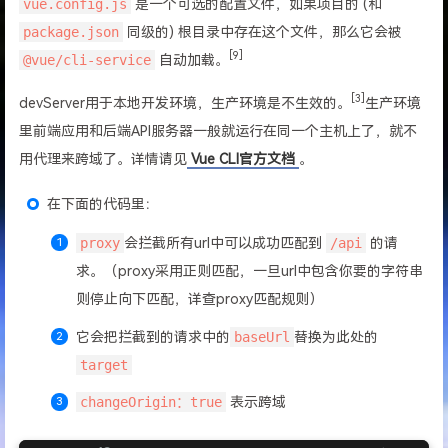
vue.config.js
是一个可选的配置文件，如果项目的 (和
package.json
同级的) 根目录中存在这个文件，那么它会被
[9]
@vue/cli-service
自动加载。
[3]
devServer用于本地开发环境，生产环境是不生效的。
生产环境
里前端应用和后端API服务器一般就运行在同一个主机上了，就不
用代理来跨域了。详情请见
Vue CLI官方文档
。
在下面的代码里：
proxy
会拦截所有url中可以成功匹配到
/api
的请
求。（proxy采用正则匹配，一旦url中包含你要的字符串
则停止向下匹配，详查proxy匹配规则）
它会把拦截到的请求中的
baseUrl
替换为此处的
target
changeOrigin：true
表示跨域