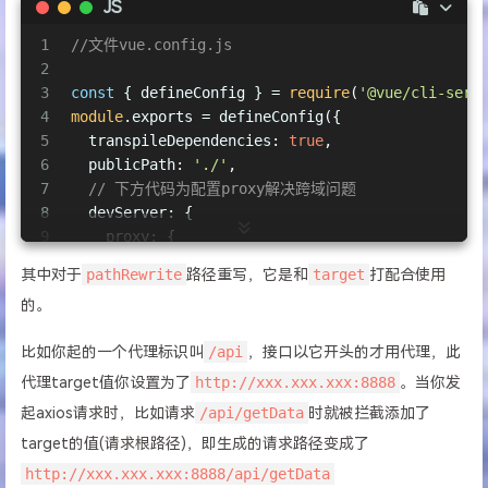
JS
1
//文件vue.config.js
2
3
const
 { defineConfig } = 
require
(
'@vue/cli-serv
4
module
.exports = defineConfig({
5
transpileDependencies
: 
true
,
6
publicPath
: 
'./'
,
7
// 下方代码为配置proxy解决跨域问题
8
devServer
: {
9
proxy
: {
10
// 代理标识，也是请求前缀，标明哪些连接需要使
其中对于
pathRewrite
路径重写，它是和
target
打配合使用
11
// '/api'就是告知，接口以'/api'开头的才用代理，
的。
12
'/api'
: {
13
target
: 
'https://xxx.xxx.xxx'
, 
// 想让它替
比如你起的一个代理标识叫
/api
，接口以它开头的才用代理，此
14
changeOrigin
: 
true
, 
// 开启跨域，是否修改
15
ws
: 
true
, 
// 是否启用proxy websockets
代理target值你设置为了
http://xxx.xxx.xxx:8888
。当你发
16
// 路径重写，标识替换，也就是说会修改最终请求
起axios请求时，比如请求
/api/getData
时就被拦截添加了
17
// 比如原请求地址为'/api/getData', 将'
target的值(请求根路径)，即生成的请求路径变成了
18
pathRewrite
: {
http://xxx.xxx.xxx:8888/api/getData
19
'^/api'
: 
''
// 匹配以/api为开头的路径