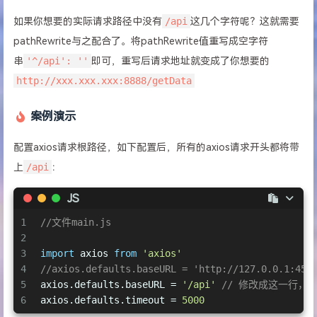
20
        }
如果你想要的实际请求路径中没有
/api
这几个字符呢？这就需要
21
      }
22
    }
pathRewrite与之配合了。将pathRewrite值重写成空字符
23
  }
串
'^/api': ''
即可，重写后请求地址就变成了你想要的
24
})
http://xxx.xxx.xxx:8888/getData
案例演示
配置axios请求根路径，如下配置后，所有的axios请求开头都将带
上
/api
：
JS
1
//文件main.js
2
3
import
 axios 
from
'axios'
4
//axios.defaults.baseURL = 'http://127.0.0.1:
5
axios.defaults.baseURL = 
'/api'
// 修改成这一行，所
6
axios.defaults.timeout = 
5000