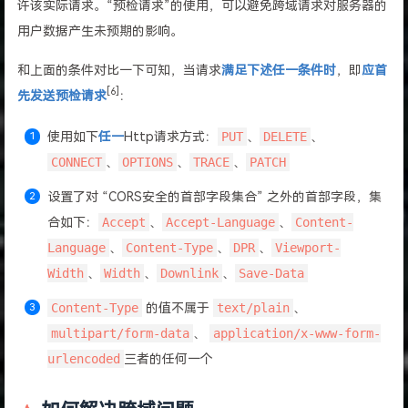
许该实际请求。“预检请求”的使用，可以避免跨域请求对服务器的
用户数据产生未预期的影响。
和上面的条件对比一下可知，当请求
满足下述任一条件时
，即
应首
[6]
先发送预检请求
：
使用如下
任一
Http请求方式：
PUT
、
DELETE
、
CONNECT
、
OPTIONS
、
TRACE
、
PATCH
设置了对 “CORS安全的首部字段集合” 之外的首部字段，集
合如下：
Accept
、
Accept-Language
、
Content-
Language
、
Content-Type
、
DPR
、
Viewport-
Width
、
Width
、
Downlink
、
Save-Data
Content-Type
的值不属于
text/plain
、
multipart/form-data
、
application/x-www-form-
urlencoded
三者的任何一个