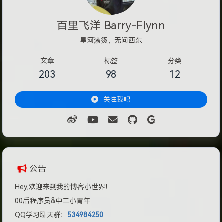
百里飞洋 Barry-Flynn
星河滚烫，无问西东
文章
标签
分类
203
98
12
关注我吧
公告
Hey,欢迎来到我的博客小世界！
00后程序员&中二小青年
QQ学习聊天群：
534984250