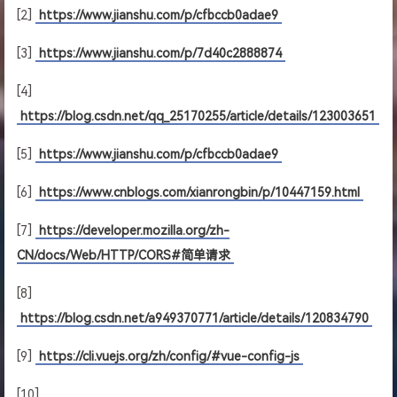
[2]
https://www.jianshu.com/p/cfbccb0adae9
[3]
https://www.jianshu.com/p/7d40c2888874
[4]
https://blog.csdn.net/qq_25170255/article/details/123003651
[5]
https://www.jianshu.com/p/cfbccb0adae9
[6]
https://www.cnblogs.com/xianrongbin/p/10447159.html
[7]
https://developer.mozilla.org/zh-
CN/docs/Web/HTTP/CORS#简单请求
[8]
https://blog.csdn.net/a949370771/article/details/120834790
[9]
https://cli.vuejs.org/zh/config/#vue-config-js
[10]