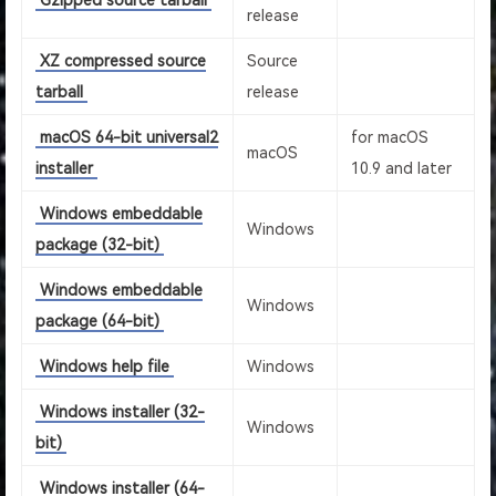
Gzipped source tarball
release
XZ compressed source
Source
tarball
release
macOS 64-bit universal2
for macOS
macOS
installer
10.9 and later
Windows embeddable
Windows
package (32-bit)
Windows embeddable
Windows
package (64-bit)
Windows help file
Windows
Windows installer (32-
Windows
bit)
Windows installer (64-