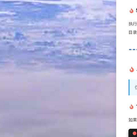
执
目
如果