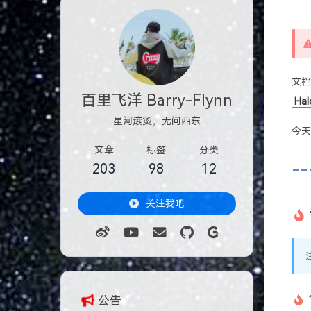
文
百里飞洋 Barry-Flynn
Hal
星河滚烫，无问西东
今
文章
标签
分类
203
98
12
关注我吧
公告