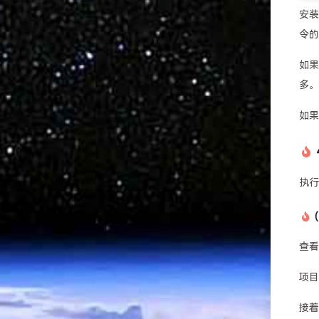
安
令的
如
多。
如果
执行
查
项
接