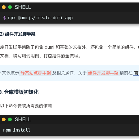
SHELL
$
 npx @umijs/create-dumi-app
(2) 组件开发脚手架
库开发脚手架除了包含 dumi 和基础的文档外，还包含一个简单的组件、umi-t
文档、编写测试用例、打包组件的全流程。
本文仅演示
静态站点脚手架
及相关操作，关于
组件开发脚手架
请前往
官
3. 仓库模板初始化
以下命令安装所需要的依赖：
SHELL
npm install