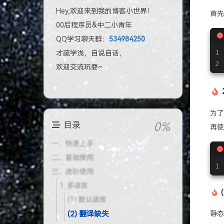
Hey,欢迎来到我的博客小世界！
首
00后程序员&中二小青年
QQ学习聊天群：
534984250
1
才疏学浅，自说自话，
2
欢迎交流玩耍~
为了
再使
1
静态