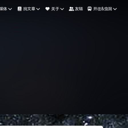
媒体
找文章
关于
友链
开往&虫洞