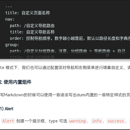
---
title: 自定义页面名称
nav:
  path: /自定义导航路由
  title: 自定义导航名称
  order: 控制导航顺序，数字越小越靠前，默认以路径长度和字典
group:
  path: /自定义分组路由，注意，分组路由 = 导航路由 + 自己
  title: 自定义分组名称
  order: 控制分组顺序，数字越小越靠前，默认以路径长度和字典
site 模式下，我们也可以通过配置项对导航和左侧菜单进行增量自定义，
---
<!-- 其他 Markdown 内容 -->
2. 使用内置组件
写Markdown的时候可以使用一些语法写出dumi内置的一些特定样式的
1) Alert
用
Alert
创建一个提示框，type 可选
warning
、
info
、
success
、