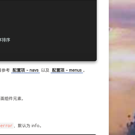
序排序
序排序
请参考
配置项 - navs
以及
配置项 - menus
。
页面组件元素。
error
，默认为 info。