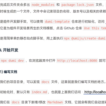
装完成后文件夹会多出
node_modules
和
package-lock.json
文件，
时候生成的一个文件，文件中会记录项目的名称、版本号以及相关的依赖
果是组件开发脚手架，可以使用
dumi-template
仓库进行初始化，访问
它是为组件开发场景而生的文档模板，点击 Github 仓库
Use this te
是简简单单的静态站点脚手架，用上面执行
npx @umijs/create-dumi
4. 开始开发
npx dumi dev
，在浏览器其中打开
http://localhost:8080
就可
(1) 编写文档
看我们的项目目录，可以发现
docs
文件，这里就是我们编写文档的地方
目初始化时，默认只有
index.md
，也就是上面我们访问 ·
http://localh
着我们在
docs
目录下新增/修改
Markdown
文档，它就会帮我们自动渲