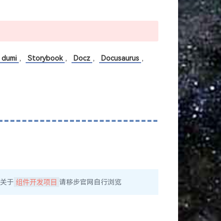
。
dumi
，
Storybook
，
Docz
，
Docusaurus
，
关于
组件开发项目
请移步官网自行浏览