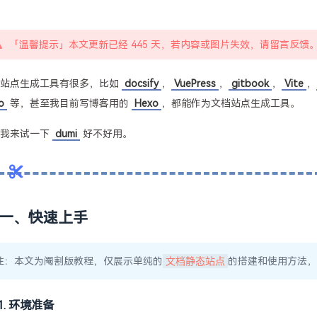
「温馨提示」本文更新已经 445 天，若内容或图片失效，请留言反馈
档站点生成工具有很多，比如
docsify
，
VuePress
，
gitbook
，
Vite
，
o
等，甚至我目前写博客用的
Hexo
，都能作为文档站点生成工具。
天我来试一下
dumi
好不好用。
一、快速上手
注：本文为阉割版教程，仅展示单纯的
文档静态站点
的搭建和使用方法，
1. 环境准备