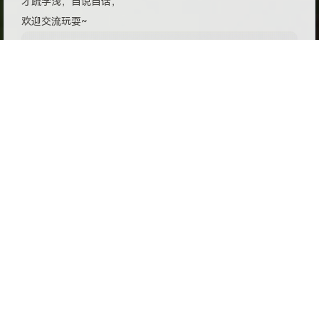
才疏学浅，自说自话，
欢迎交流玩耍~