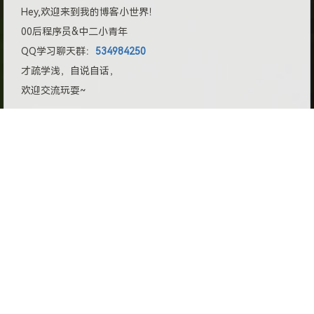
Hey,欢迎来到我的博客小世界！
00后程序员&中二小青年
QQ学习聊天群：
534984250
才疏学浅，自说自话，
欢迎交流玩耍~
©2020 - 2026 By 百里飞洋 Barry-Flynn
元代码
丨
新浪微博
丨
哔哩哔哩
丨
关于我
赞助列表
丨
网站声明
丨
友情链接
丨
RSS订阅
豫公网安备 41071102000543号
豫ICP备2021034491号
<星河滚烫，无问西东>