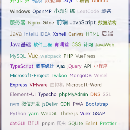
数据库
视频
SQL
C语言
并行计算
Ubuntu
小题狂练
域名
Windows
OpenMP
LeetCode
前端
JavaScript
服务器
Nginx
Gitee
数据结构
Java
后端
IntelliJ IDEA
Xshell
Canvas
HTML
Java基础
CSS
软件工程
青训营
计网
JavaWeb
Vue
webpack
MySQL
PHP
VuePress
TypeScript
概率统计
Ajax
jQuery
API
小程序
Microsoft-Project
Twikoo
MongoDB
Vercel
Express
VMware
虚拟机
Microsoft-Word
Element-UI
Typecho
phpMyAdmin
DNS
SSL
nvm
微信开发
jsDelivr
CDN
PWA
Bootstrap
WebGL
Three.js
Python
yarn
Vuex
GSAP
BFUI
dat.GUI
pnpm
爬虫
SQLite
Eslint
Prettier