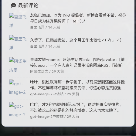
最新评论
友链已添加，同为 INFJ 提倡者，新博客看着不错，祝你
早日成为优秀架构师 |´・ω・)ノ
百里飞洋 /
14 天前
久等了，已添加贵站，这个月工作比较忙∠( ᐛ 」∠)＿
百里飞洋 /
14 天前
申请友链~name：阿汤生活志link：[链接]avatar：[链
接]descr：一个有志青年记录生活的网站RSS：[链接]
阿汤生活志 /
29 天前
哈哈，跳过联网那一步学到了，以前没想到还能这样操
作。不过屏幕坏点都能接受的话，你这心态是真的强
啊。
gpt-image-2中转站 /
29 天前
哈哈，才2分钟就被腾讯云封了，这防护确实挺快的，
不过被攻击的还是你的静态博客，这人也太无聊了。
gpt-image-2中转站 /
29 天前