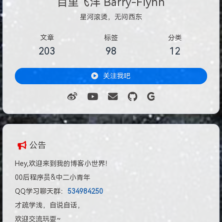
百里飞洋 Barry-Flynn
星河滚烫，无问西东
文章
标签
分类
203
98
12
关注我吧
公告
Hey,欢迎来到我的博客小世界！
00后程序员&中二小青年
QQ学习聊天群：
534984250
才疏学浅，自说自话，
欢迎交流玩耍~